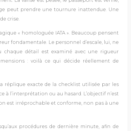
nt. La valise est pesée, le passeport est vérifié,
oyage peut prendre une tournure inattendue. Une
e crise.
n magique « homologuée IATA ». Beaucoup pensent
erreur fondamentale. Le personnel d’escale, lui, ne
où chaque détail est examiné avec une rigueur
dimensions : voilà ce qui décide réellement de
réplique exacte de la checklist utilisée par les
à l’interprétation ou au hasard. L’objectif n’est
tion est irréprochable et conforme, non pas à une
usqu’aux procédures de dernière minute, afin de