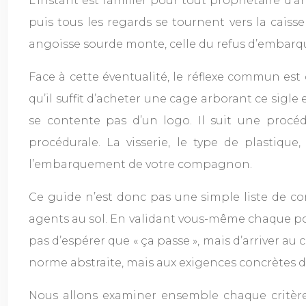
L’instant est familier pour tout propriétaire d’a
puis tous les regards se tournent vers la cais
angoisse sourde monte, celle du refus d’embarqu
Face à cette éventualité, le réflexe commun es
qu’il suffit d’acheter une cage arborant ce sigle 
se contente pas d’un logo. Il suit une procé
procédurale. La visserie, le type de plastiqu
l’embarquement de votre compagnon.
Ce guide n’est donc pas une simple liste de con
agents au sol. En validant vous-même chaque poin
pas d’espérer que « ça passe », mais d’arriver a
norme abstraite, mais aux exigences concrètes d
Nous allons examiner ensemble chaque critère d