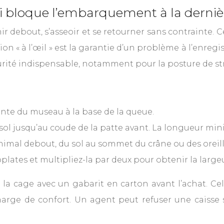
i bloque l’embarquement à la derni
nir debout, s’asseoir et se retourner sans contrainte. 
 « à l’œil » est la garantie d’un problème à l’enregi
rité indispensable, notamment pour la posture de str
nte du museau à la base de la queue.
ol jusqu’au coude de la patte avant. La longueur mini
imal debout, du sol au sommet du crâne ou des oreille
lates et multipliez-la par deux pour obtenir la largeu
de la cage avec un gabarit en carton avant l’achat. 
marge de confort. Un agent peut refuser une caisse si