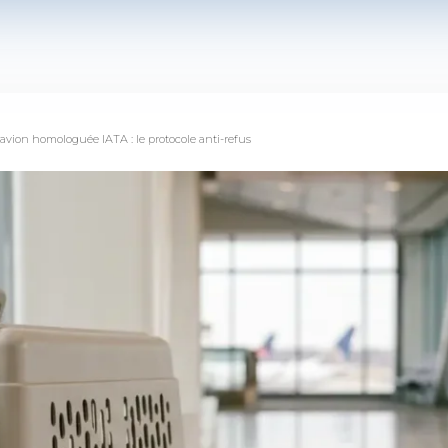
 avion homologuée IATA : le protocole anti-refus