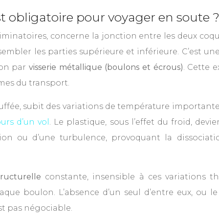
st obligatoire pour voyager en soute 
éliminatoires, concerne la jonction entre les deux co
ssembler les parties supérieure et inférieure. C’es
son par
visserie métallique (boulons et écrous)
. Cette 
mes du transport.
auffée, subit des variations de température important
urs d’un vol
. Le plastique, sous l’effet du froid, dev
tion ou d’une turbulence, provoquant la dissociati
tructurelle
constante, insensible à ces variations the
aque boulon. L’absence d’un seul d’entre eux, ou
st pas négociable.