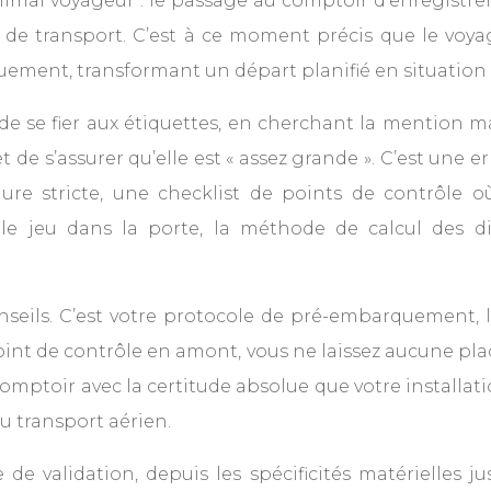
nimal voyageur : le passage au comptoir d’enregistreme
se de transport. C’est à ce moment précis que le v
ement, transformant un départ planifié en situation d
t de se fier aux étiquettes, en cherchant la mentio
et de s’assurer qu’elle est « assez grande ». C’est une 
dure stricte, une checklist de points de contrôle 
e, le jeu dans la porte, la méthode de calcul des 
seils. C’est votre protocole de pré-embarquement, la 
t de contrôle en amont, vous ne laissez aucune place 
u comptoir avec la certitude absolue que votre installa
u transport aérien.
e validation, depuis les spécificités matérielles j