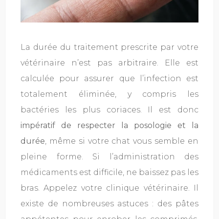
La durée du traitement prescrite par votre
vétérinaire n’est pas arbitraire. Elle est
calculée pour assurer que l’infection est
totalement éliminée, y compris les
bactéries les plus coriaces. Il est donc
impératif de respecter la posologie et la
durée
, même si votre chat vous semble en
pleine forme. Si l’administration des
médicaments est difficile, ne baissez pas les
bras. Appelez votre clinique vétérinaire. Il
existe de nombreuses astuces : des pâtes