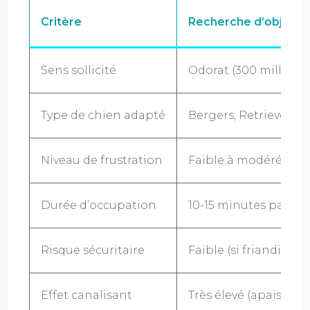
Critère
Recherche d’objets (o
Sens sollicité
Odorat (300 millions
Type de chien adapté
Bergers, Retrievers, 
Niveau de frustration
Faible à modéré (inst
Durée d’occupation
10-15 minutes par se
Risque sécuritaire
Faible (si friandises 
Effet canalisant
Très élevé (apaise n