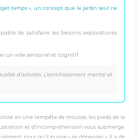
dget-temps », un concept que le jardin seul ne
pable de satisfaire les besoins exploratoires
un vide sensoriel et cognitif.
ité d’activités. L’enrichissement mental et
xplosé en une tempête de mousse, les pieds de la
frustration et d’incompréhension vous submerge.
isément pour qu’il puisse « se dépenser ». Il a de