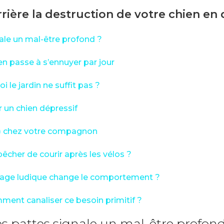
ière la destruction de votre chien en 
ale un mal-être profond ?
n passe à s’ennuyer par jour
 le jardin ne suffit pas ?
r un chien dépressif
r) chez votre compagnon
êcher de courir après les vélos ?
issage ludique change le comportement ?
omment canaliser ce besoin primitif ?
s pattes signale un mal-être profond