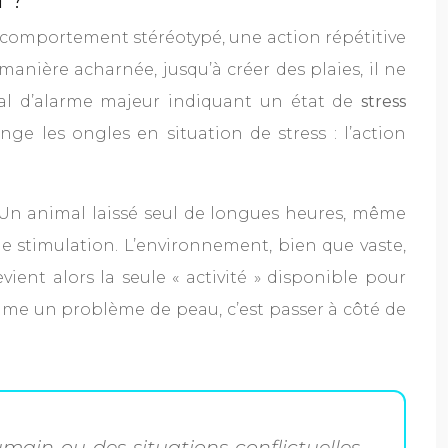
n comportement stéréotypé, une action répétitive
manière acharnée, jusqu’à créer des plaies, il ne
gnal d’alarme majeur indiquant un état de
stress
ge les ongles en situation de stress : l’action
 Un animal laissé seul de longues heures, même
e stimulation. L’environnement, bien que vaste,
ient alors la seule « activité » disponible pour
omme un problème de peau, c’est passer à côté de
humain ou des situations conflictuelles…