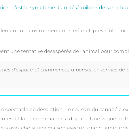
price : c’est le symptôme d’un déséquilibre de son « bu
pidement un environnement stérile et prévisible, inca
nt une tentative désespérée de l’animal pour combler 
mes d’espace et commencez à penser en termes de qual
 un spectacle de désolation. Le coussin du canapé a e
tantes, et la télécommande a disparu. Une vague de 
 vous avez choisi une maison avec un grand jardin préc