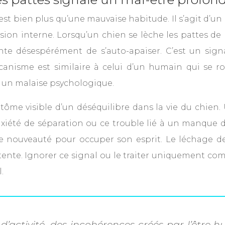
est bien plus qu’une mauvaise habitude. Il s’agit d’u
ion interne. Lorsqu’un chien se lèche les pattes de 
 tente désespérément de s’auto-apaiser. C’est un si
canisme est similaire à celui d’un humain qui se ron
 un malaise psychologique.
me visible d’un déséquilibre dans la vie du chien.
xiété de séparation ou ce trouble lié à un manque d
e nouveauté pour occuper son esprit. Le léchage dev
tente. Ignorer ce signal ou le traiter uniquement c
.
d’activité, des incohérences créés par l’être 